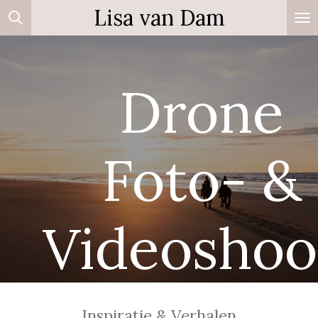
Lisa van Dam
Ga
direct
naar
de
Drone
hoofdinhoud
Foto- &
Videoshoo
Inspiratie & Verhalen